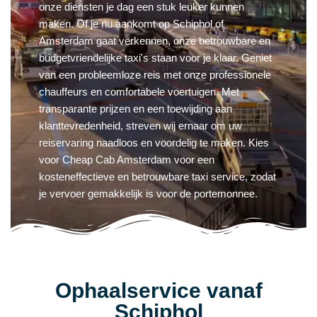
onze diensten je dag een stuk leuker kunnen
maken. Of je nu aankomt op Schiphol of
Amsterdam gaat verkennen, onze betrouwbare en
budgetvriendelijke taxi's staan voor je klaar. Geniet
van een probleemloze reis met onze professionele
chauffeurs en comfortabele voertuigen. Met
transparante prijzen en een toewijding aan
klanttevredenheid, streven wij ernaar om uw
reiservaring naadloos en voordelig te maken. Kies
voor Cheap Cab Amsterdam voor een
kosteneffectieve en betrouwbare taxi service, zodat
je vervoer gemakkelijk is voor de portemonnee.
Ophaalservice vanaf
Schiphol