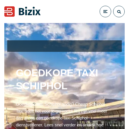
GOEDKOPE TAXI
SCHIPHOL
Goedkope taxi Schiphol nodig? Cheap Schiphol
Taxi heeft het voor je geregeld! Wij zijn veel meer
dan alleen een goedkope taxi Schiphol
dienstverlener. Lees snel verder en ontdek hoe