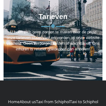
Tarieven
U hoeft zich geen zorgen te maken over de prijs;
onze tarieven staan vast en worden op onze website
vermeld. Geen verborgen kosten of wachttarief. Ons
inhuren is relatief goedkoper dan anderen!
Home
About us
Taxi from Schiphol
Taxi to Schiphol